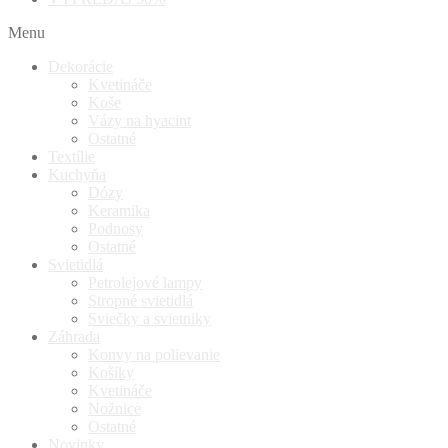
Menu
Dekorácie
Kvetináče
Koše
Vázy na hyacint
Ostatné
Textílie
Kuchyňa
Dózy
Keramika
Podnosy
Ostatné
Svietidlá
Petrolejové lampy
Stropné svietidlá
Sviečky a svietniky
Záhrada
Konvy na polievanie
Košíky
Kvetináče
Nožnice
Ostatné
Novinky