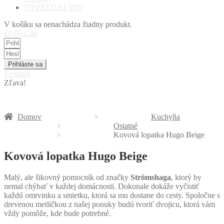
VÝPREDAJ 50%
V košíku sa nenachádza žiadny produkt.
€
0,00
Cart
Prihláste sa
Register
Zľava!
Domov
Kuchyňa
Ostatné
Kovová lopatka Hugo Beige
Kovová lopatka Hugo Beige
Malý, ale šikovný pomocník od značky
Strömshaga
, ktorý by
nemal chýbať v každej domácnosti. Dokonale dokáže vyčistiť
každú omrvinku a smietku, ktorá sa mu dostane do cesty. Spoločne s
drevenou metličkou z našej ponuky budú tvoriť dvojicu, ktorá vám
vždy pomôže, kde bude potrebné.