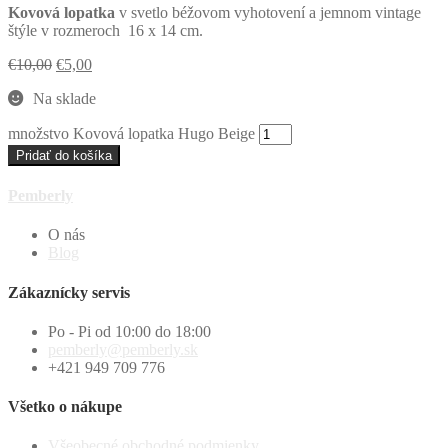
Kovová lopatka
v svetlo béžovom vyhotovení a jemnom vintage
štýle v rozmeroch 16 x 14 cm.
€
10,00
€
5,00
Na sklade
množstvo Kovová lopatka Hugo Beige
Pridať do košíka
Pemberly
O nás
Blog
Zákaznícky servis
Po - Pi od 10:00 do 18:00
pemberly@pemberly.sk
+421 949 709 776
Všetko o nákupe
Všeobecné obchodné podmienky