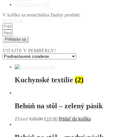
VÝPREDAJ 50%
V košíku sa nenachádza žiadny produkt.
€
0,00
Cart
Prihláste sa
Register
VITAJTE V PEMBERLY!
Kuchynské textílie
(2)
Behúň na stôl – zelený pásik
Zľava!
€
20,00
€
10,00
Pridať do košíka