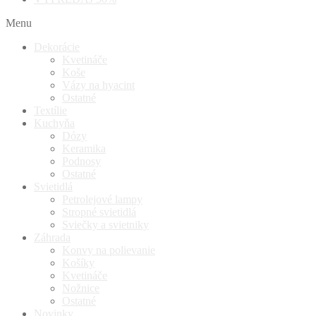
Menu
Dekorácie
Kvetináče
Koše
Vázy na hyacint
Ostatné
Textílie
Kuchyňa
Dózy
Keramika
Podnosy
Ostatné
Svietidlá
Petrolejové lampy
Stropné svietidlá
Sviečky a svietniky
Záhrada
Konvy na polievanie
Košíky
Kvetináče
Nožnice
Ostatné
Novinky