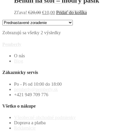
Behúň na stôl – modrý pásik
Zľava!
€
20,00
€
10,00
Pridať do košíka
Zobrazujú sa všetky 2 výsledky
Pemberly
O nás
Blog
Zákaznícky servis
Po - Pi od 10:00 do 18:00
pemberly@pemberly.sk
+421 949 709 776
Všetko o nákupe
Všeobecné obchodné podmienky
Doprava a platba
Reklamácie