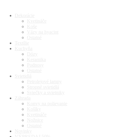
Dekorácie
Kvetináče
Koše
Vázy na hyacint
Ostatné
Textílie
Kuchyňa
Dózy
Keramika
Podnosy
Ostatné
Svietidlá
Petrolejové lampy
Stropné svietidlá
Sviečky a svietniky
Záhrada
Konvy na polievanie
Košíky
Kvetináče
Nožnice
Ostatné
Novinky
VÝPREDAJ 50%