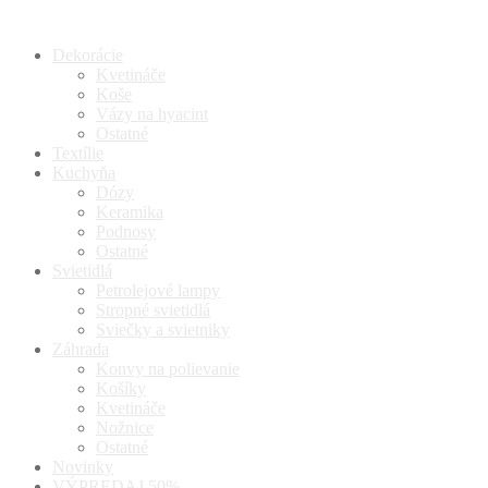
Dekorácie
Kvetináče
Koše
Vázy na hyacint
Ostatné
Textílie
Kuchyňa
Dózy
Keramika
Podnosy
Ostatné
Svietidlá
Petrolejové lampy
Stropné svietidlá
Sviečky a svietniky
Záhrada
Konvy na polievanie
Košíky
Kvetináče
Nožnice
Ostatné
Novinky
VÝPREDAJ 50%