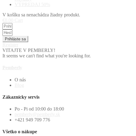
VÝPREDAJ 50%
V košíku sa nenachádza žiadny produkt.
€
0,00
Cart
Prihláste sa
Register
VITAJTE V PEMBERLY!
It seems we can't find what you're looking for.
Pemberly
O nás
Blog
Zákaznícky servis
Po - Pi od 10:00 do 18:00
pemberly@pemberly.sk
+421 949 709 776
Všetko o nákupe