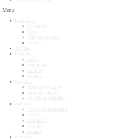
Menu
Dekorácie
Kvetináče
Koše
Vázy na hyacint
Ostatné
Textílie
Kuchyňa
Dózy
Keramika
Podnosy
Ostatné
Svietidlá
Petrolejové lampy
Stropné svietidlá
Sviečky a svietniky
Záhrada
Konvy na polievanie
Košíky
Kvetináče
Nožnice
Ostatné
Novinky